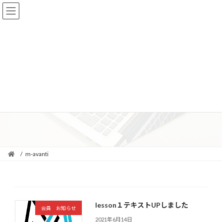
コ
ナ
ン
ビ
テ
ゲ
ン
ー
m-avanti
ツ
シ
へ
ョ
ス
ン
キ
に
m-avanti
ッ
移
プ
動
lesson１テキストUPしました
会員 お知らせ
2021年6月14日